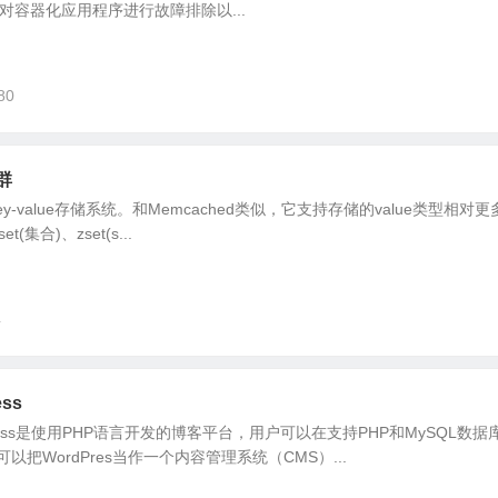
群、对容器化应用程序进行故障排除以...
80
集群
个key-value存储系统。和Memcached类似，它支持存储的value类型相对
et(集合)、zset(s...
4
ess
rdPress是使用PHP语言开发的博客平台，用户可以在支持PHP和MySQL数
把WordPres当作一个内容管理系统（CMS）...