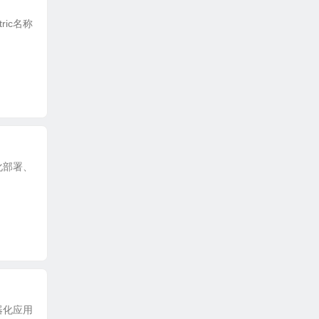
ric名称
动化部署、
容器化应用