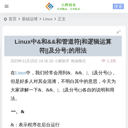
首页
基础运维
Linux
正文
Linux中&和&&和管道符|和逻辑运算
符||及分号;的用法
2023年11月15日 14:16:10
小辉助手
阅读模式
1,335
在
Linux
中，我们经常会用到&、&&、|、||及分号(;)，
但是好多人对其会混淆，不明白其中的意思，今天为
大家讲解一下&、&&、|、||及分号(;)各自的说明和用
法。
一、&
&：表示程序在后台运行