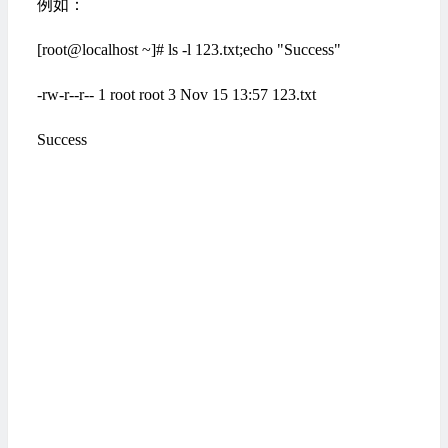
例如：
[root@localhost ~]# ls -l 123.txt;echo "Success"
-rw-r--r-- 1 root root 3 Nov 15 13:57 123.txt
Success