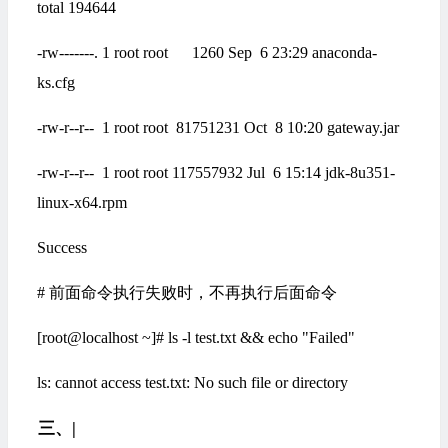
total 194644
-rw-------. 1 root root 1260 Sep 6 23:29 anaconda-
ks.cfg
-rw-r--r-- 1 root root 81751231 Oct 8 10:20 gateway.jar
-rw-r--r-- 1 root root 117557932 Jul 6 15:14 jdk-8u351-
linux-x64.rpm
Success
# 前面命令执行失败时，不再执行后面命令
[root@localhost ~]# ls -l test.txt && echo "Failed"
ls: cannot access test.txt: No such file or directory
三、|