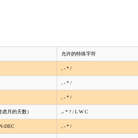
允许的特殊字符
, - * /
, - * /
, - * /
要考虑月的天数）
,- * ? / L W C
N-DEC
, - * /