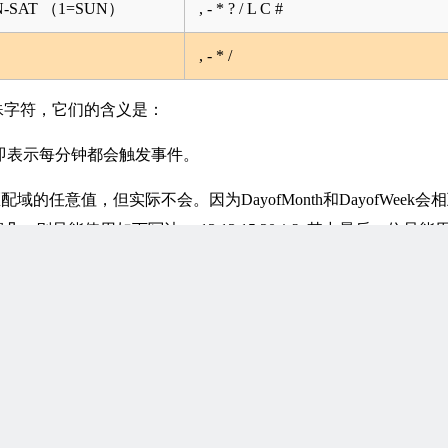
-SAT （1=SUN）
, - * ? / L C #
, - * /
殊字符，它们的含义是：
, 即表示每分钟都会触发事件。
也匹配域的任意值，但实际不会。因为DayofMonth和DayofWeek会
只能使用如下写法： 13 13 15 20 * ?, 其中最后一位只能
际上并不是这样。
5分到20分钟每分钟触发一次
如在Minutes域使用5/20,则意味着5分钟触发一次，而25，
0，则意味着在5和20分每分钟触发一次。