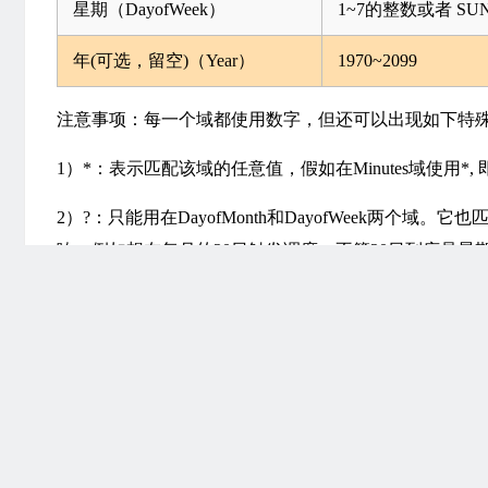
星期（DayofWeek）
1~7的整数或者 SUN
年(可选，留空)（Year）
1970~2099
注意事项：每一个域都使用数字，但还可以出现如下特
1）*：表示匹配该域的任意值，假如在Minutes域使用*
2）?：只能用在DayofMonth和DayofWeek两个域。它
响。例如想在每月的20日触发调度，不管20日到底是星期几，则
而不能使用*，如果使用*表示不管星期几都会触发，实
3）-：表示范围，例如在Minutes域使用5-20，表示从
4）/：表示起始时间开始触发，然后每隔固定时间触发一次，例
分别触发一次.
5）,：表示列出枚举值值。例如：在Minutes域使用5,2